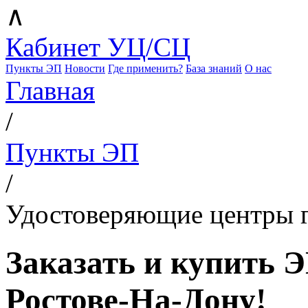
∧
Кабинет УЦ/СЦ
Пункты ЭП
Новости
Где применить?
База знаний
О нас
Главная
/
Пункты ЭП
/
Удостоверяющие центры г
Заказать и купить 
Ростове-На-Дону!