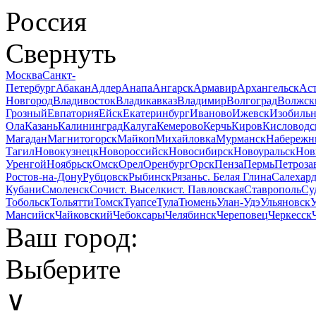
Россия
Свернуть
Москва
Санкт-
Петербург
Абакан
Адлер
Анапа
Ангарск
Армавир
Архангельск
Аст
Новгород
Владивосток
Владикавказ
Владимир
Волгоград
Волжск
Грозный
Евпатория
Ейск
Екатеринбург
Иваново
Ижевск
Изобиль
Ола
Казань
Калининград
Калуга
Кемерово
Керчь
Киров
Кисловодс
Магадан
Магнитогорск
Майкоп
Михайловка
Мурманск
Набережн
Тагил
Новокузнецк
Новороссийск
Новосибирск
Новоуральск
Нов
Уренгой
Ноябрьск
Омск
Орел
Оренбург
Орск
Пенза
Пермь
Петроза
Ростов-на-Дону
Рубцовск
Рыбинск
Рязань
с. Белая Глина
Салехар
Кубани
Смоленск
Сочи
ст. Выселки
ст. Павловская
Ставрополь
Су
Тобольск
Тольятти
Томск
Туапсе
Тула
Тюмень
Улан-Удэ
Ульяновск
Мансийск
Чайковский
Чебоксары
Челябинск
Череповец
Черкесск
Ваш город:
Выберите
∨