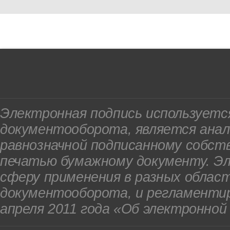
Электронная подпись используетс
документооборота, является анал
равнозначной подписанному собст
печатью бумажному документу. Э
сферу применения в разных облас
документооборота, и регламенти
апреля 2011 года «Об электронной