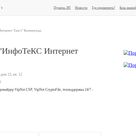
е
∨
Пункты ЭП
Новости
Где применить?
База знани
нтернет Траст" Калиниград
"ИнфоТеКС Интернет
 дом 23, кв. 12
0
вайдер VipNet CSP, VipNet CryptoFile, техподдержка 24/7 -