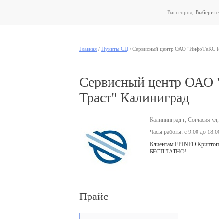
Ваш город:
Выберит
Главная
/
Пункты СЦ
/
Сервисный центр ОАО "ИнфоТеКС И
Сервисный центр ОАО 
Траст" Калиниград
Калининград г, Согласия ул,
Часы работы: с 9.00 до 18.0
Клиентам EPINFO Криптопро
БЕСПЛАТНО!
Прайс