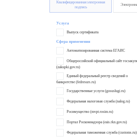
Квалифицированная электронная
Электронна
подпись
Услуга
Выпуск сертификата
Сфера применения
Автоматизированная система ЕГАИС
Общероссийский официальный сайт госзакуп
(zakupki.gov.ru)
Единый федеральный реестр сведений о
банкротстве (fedresurs.ru)
Государственные услуги (gosuslugi.ru)
Федеральная налоговая служба (nalog.ru)
Росимущество (mvpt.rosim.ru)
Портал Роскомнадзора (eais.rkn.gov.ru)
Федеральная таможенная служба (customs.ru)