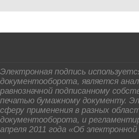
Электронная подпись используетс
документооборота, является анал
равнозначной подписанному собст
печатью бумажному документу. Э
сферу применения в разных облас
документооборота, и регламенти
апреля 2011 года «Об электронной