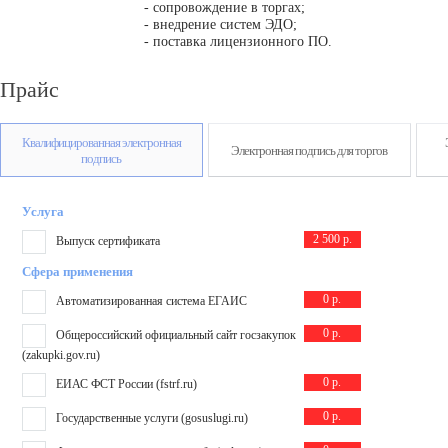
- сопровождение в торгах;
- внедрение систем ЭДО;
- поставка лицензионного ПО.
Прайс
Квалифицированная электронная
Электронная подпись для торгов
подпись
Услуга
2 500 р.
Выпуск сертификата
Сфера применения
0 р.
Автоматизированная система ЕГАИС
0 р.
Общероссийский официальный сайт госзакупок
(zakupki.gov.ru)
0 р.
ЕИАС ФСТ России (fstrf.ru)
0 р.
Государственные услуги (gosuslugi.ru)