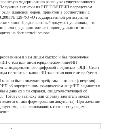
уровневую модернизацию ранее уже существовавшего
 «Получение выписки из ЕГРЮЛ/ЕГРИП посредством
 были плановой мерой, принятой в соответствии с
08.2001 № 129-ФЗ «О государственной регистрации
ских лиц». Представленный документ установил, что
лице или предпринимателе индивидуального типа в
ится на бесплатной основе.
ересованным в нем лицам быстро и без проволочек
ГРИП о том или ином юридическом лице/ИП
ента, подкрепленного цифровой подписью - ЭЦП. Стоит
рода сертификат ключа ЭП заявителя вовсе не требуется.
 можно было получать требуемые выписки (сведения)
ГРИП об определенном юридическом лице/ИП выдаются в
базы данных или справки, свидетельствующей об
F. Готовую выписку или справку заявитель может
ет ведется от дня формирования документа). При желании
 допустимо, воспользовавшись соответствующими
чения.