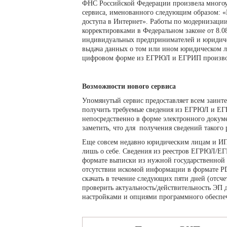
ФНС Российской Федерации произвела много
сервиса, именованного следующим образом:
доступа в Интернет». Работы по модернизации
корректировками в Федеральном законе от 8.
индивидуальных предпринимателей и юридиче
выдача данных о том или ином юридическом 
цифровом форме из ЕГРЮЛ и ЕГРИП производ
Возможности нового сервиса
Упомянутый сервис предоставляет всем заинт
получить требуемые сведения из ЕГРЮЛ и Е
непосредственно в форме электронного докум
заметить, что для получения сведений такого 
Еще совсем недавно юридическим лицам и ИП
лишь о себе. Сведения из реестров ЕГРЮЛ/Е
формате выписки из нужной государственной 
отсутствии искомой информации в формате PD
скачать в течение следующих пяти дней (отсч
проверить актуальность/действительность ЭП
настройками и опциями программного обеспе