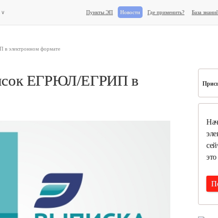
е
∨
Пункты ЭП
Новости
Где применить?
База знани
П в электронном формате
исок ЕГРЮЛ/ЕГРИП в
Присы
Нач
эле
сей
это
П