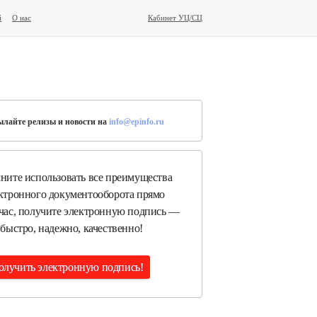
й
О нас
Кабинет УЦ/СЦ
лайте релизы и новости на
info@epinfo.ru
ните использовать все преимущества
ктронного документооборота прямо
час, получите электронную подпись —
 быстро, надежно, качественно!
олучить электронную подпись!