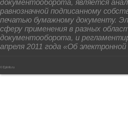
документооборота, является анал
равнозначной подписанному собст
печатью бумажному документу. Э
сферу применения в разных облас
документооборота, и регламенти
апреля 2011 года «Об электронной
© EpInfo.ru