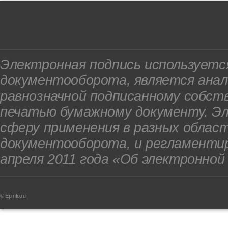
Электронная подпись используетс
документооборота, является анал
равнозначной подписанному собст
печатью бумажному документу. Э
сферу применения в разных облас
документооборота, и регламенти
апреля 2011 года «Об электронной
© EpInfo.ru