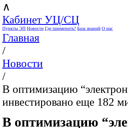
∧
Кабинет УЦ/СЦ
Пункты ЭП
Новости
Где применить?
База знаний
О нас
Главная
/
Новости
/
В оптимизацию “электрон
инвестировано еще 182 м
В оптимизацию “эл