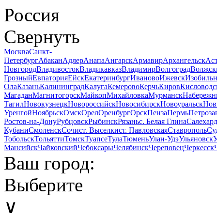
Россия
Свернуть
Москва
Санкт-
Петербург
Абакан
Адлер
Анапа
Ангарск
Армавир
Архангельск
Аст
Новгород
Владивосток
Владикавказ
Владимир
Волгоград
Волжск
Грозный
Евпатория
Ейск
Екатеринбург
Иваново
Ижевск
Изобиль
Ола
Казань
Калининград
Калуга
Кемерово
Керчь
Киров
Кисловодс
Магадан
Магнитогорск
Майкоп
Михайловка
Мурманск
Набережн
Тагил
Новокузнецк
Новороссийск
Новосибирск
Новоуральск
Нов
Уренгой
Ноябрьск
Омск
Орел
Оренбург
Орск
Пенза
Пермь
Петроза
Ростов-на-Дону
Рубцовск
Рыбинск
Рязань
с. Белая Глина
Салехар
Кубани
Смоленск
Сочи
ст. Выселки
ст. Павловская
Ставрополь
Су
Тобольск
Тольятти
Томск
Туапсе
Тула
Тюмень
Улан-Удэ
Ульяновск
Мансийск
Чайковский
Чебоксары
Челябинск
Череповец
Черкесск
Ваш город:
Выберите
∨